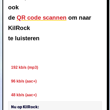
ook
de
QR code scannen
om naar
KilRock
te luisteren
192 kb/s (mp3)
96 kb/s (aac+)
48 kb/s (aac+)
Nu op KilRock: