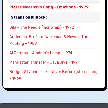
Pierre Moerlen's Gong
-
Emotions
-
1979
Straks op KilRock:
Gila
-
The Needle (mono mix)
-
1972
Anderson, Bruford, Wakeman & Howe
-
The
Meeting
-
1989
Al Jarreau
-
Aladdin´s Lamp
-
1974
Manhattan Transfer
-
Java Jive
-
1971
Bridget St John
-
Like Never Before (stereo mix)
-
1969