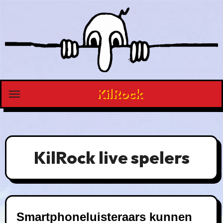
Ga
naar
de
inhoud
KilRock
KilRock live spelers
Smartphoneluisteraars kunnen